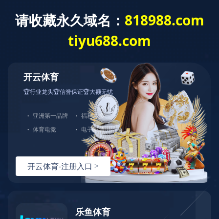
取消
取消
首页
历史记录
清空记录
分享到
产品中心
新浪微博
微信
案例展示
激光打标系列
百度贴吧
服务支持
激光切割系列
行业解决方案
光纤激光打标机
豆瓣
QQ好友
关于创恒
激光焊接系列
客户案例
紫外线激光打标机
精密激光切割机
汽车行业激光智能解决方案
新闻中心
激光智能生产线
创客说
走进创恒
CO2激光打标机
大幅激光切割机
新利·体育(中国)官方网站CX-CE-1500手持焊接机_激
轨道交通行业激光智能加工解决方案
登录入口
激光清洗系列
科技创恒
公司新闻
在线飞行激光打标机
管材激光切割机
新利·体育(中国)官方网站机械手臂激光焊接机
新能源电机定子铁芯激光焊接产线
水泵风机行业
激光加工服务
加入创恒
展会活动
CX-3D系列激光打标机
电机定转子铁芯单工位激光焊接机
新能源电机转子铁芯自动检测压铆产线
新利·体育(中国)官方网站清洗机
眼镜行业