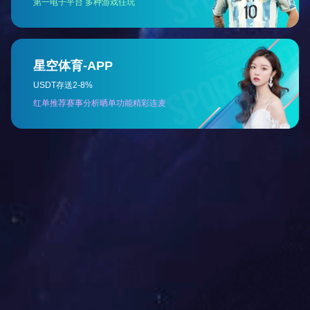
相关推荐
Related to recommend
新利·体育(中国)官方网站光纤
电机定转子铁芯单工位激光焊
激光打标机
接机