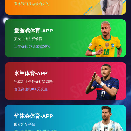
精密工艺与高效产能 —— 高端品质，规模盈利
超高精度控制：电缸驱动预压整形（对比标准版气液增压缸，
精度提升3倍），确保定子圆度误差≤0.05mm，电机能效提升
5%-8%；
产能行业领先：12小时量产617件（以8焊缝定子为例），支
持三班倒连续生产，年产值可达上亿元；
客户收益：单件生产成本降低22%，满足主机厂“百万级年供
货”要求，成为核心供应商。
上一篇:
《创客说》——电机铁芯自动化产线解决方案-柳州微
研
下一篇:
新能源定转子铁芯快速打样解决方案