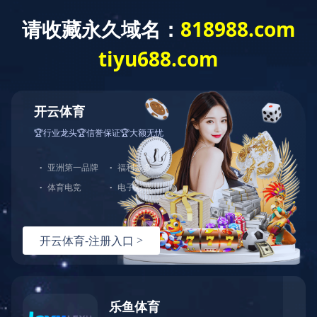
取消
首页
历史记录
清空记录
分享到
产品中心
新浪微博
激光打标系列
微信
案例展示
激光打标系列
激光切割系列
百度贴吧
服务支持
激光切割系列
行业解决方案
光纤激光打标机
豆瓣
激光焊接系列
QQ好友
激光智能生产线
关于创恒
激光焊接系列
客户案例
紫外线激光打标机
精密激光切割机
汽车行业激光智能解决方案
激光清洗系列
新闻中心
激光智能生产线
创客说
走进创恒
CO2激光打标机
大幅激光切割机
新利·体育(中国)官方网站CX-CE-1500手持焊接机_激
轨道交通行业激光智能加工解决方案
激光加工服务
登录入口
激光清洗系列
科技创恒
公司新闻
在线飞行激光打标机
管材激光切割机
新利·体育(中国)官方网站机械手臂激光焊接机
新能源电机定子铁芯激光焊接产线
水泵风机行业
EM-Smart ONE打标机
激光加工服务
加入创恒
展会活动
CX-3D系列激光打标机
电机定转子铁芯单工位激光焊接机
新能源电机转子铁芯自动检测压铆产线
新利·体育(中国)官方网站清洗机
眼镜行业