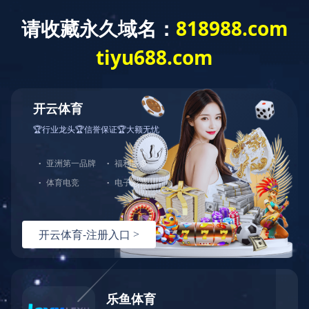
首页
分享到
产品中心
当前位置：
首页
>
案例展示
>
行业解决方案
>
模具制造行
新浪微博
清
微信
案例展示
激光打标系列
空
记
百度贴吧
案例展示
录
服务支持
激光切割系列
行业解决方案
光纤激光打标机
豆瓣
取消
历
Products center
史
QQ好友
行业解决方案
清
记
关于创恒
激光焊接系列
客户案例
紫外线激光打标机
精密激光切割机
汽车行业激光智能解决方案
客户案例
空
录
创客说
记
录
新闻中心
激光智能生产线
创客说
走进创恒
CO2激光打标机
大幅激光切割机
新利·体育(中国)官方网站CX-CE-1500手持焊接机_激
轨道交通行业激光智能加工解决方案
历
史
登录入口
激光清洗系列
科技创恒
公司新闻
在线飞行激光打标机
管材激光切割机
新利·体育(中国)官方网站机械手臂激光焊接机
新能源电机定子铁芯激光焊接产线
水泵风机行业
记
录
激光加工服务
加入创恒
展会活动
CX-3D系列激光打标机
电机定转子铁芯单工位激光焊接机
新能源电机转子铁芯自动检测压铆产线
新利·体育(中国)官方网站清洗机
眼镜行业
新利·体育(中国)