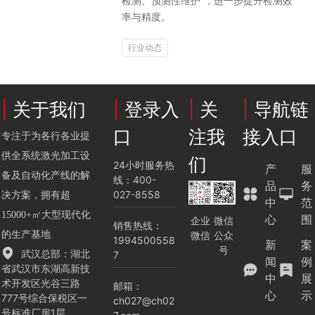
检测、预测性维护”，进一步提升检测效
率与精度。
行业动态
|
关于我们
|
登录入
|
关
|
导航链
口
注我
接入口
专注于为各行各业提
供全系统激光加工设
们
24小时服务热
产
服
备及自动化产线的解
线：400-
品
务
027-8558
决方案，拥有超
中
范
15000+㎡大型现代化
心
围
企业
微信
销售热线：
微信
公众
的生产基地
1994500558
新
案
号
武汉总部：湖北
7
闻
例
省武汉市东湖高新技
中
展
术开发区光谷三路
邮箱：
心
示
777号综合保税区一
ch027@ch02
号标准厂房1层