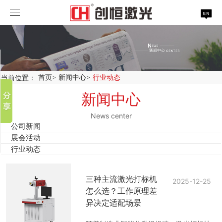
首页
分享到
产品中心
新浪微博
当前位置：
首页
>
新闻中心
>
行业动态
微信
案例展示
激光打标系列
新闻中心
百度贴吧
服务支持
激光切割系列
行业解决方案
光纤激光打标机
豆瓣
News center
公司新闻
QQ好友
展会活动
关于创恒
激光焊接系列
客户案例
紫外线激光打标机
精密激光切割机
汽车行业激光智能解决方案
行业动态
新闻中心
激光智能生产线
创客说
走进创恒
CO2激光打标机
大幅激光切割机
新利·体育(中国)官方网站CX-CE-1500手持焊接机_激
轨道交通行业激光智能加工解决方案
三种主流激光打标机
2025-12-25
登录入口
激光清洗系列
科技创恒
公司新闻
在线飞行激光打标机
管材激光切割机
新利·体育(中国)官方网站机械手臂激光焊接机
新能源电机定子铁芯激光焊接产线
水泵风机行业
怎么选？工作原理差
异决定适配场景
激光加工服务
加入创恒
展会活动
CX-3D系列激光打标机
电机定转子铁芯单工位激光焊接机
新能源电机转子铁芯自动检测压铆产线
新利·体育(中国)官方网站清洗机
眼镜行业