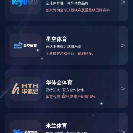
行业动态
EM-Smart 系列
新利·体育(中国)官方网站双头双工位铁芯激光焊接机
电机定转子铁芯快速打样加工服务
水暖洁具行业
新能源电机定转子铁芯激光焊接机
厨具五金行业
新利·体育(中国)官方网站阀芯焊接工作站
包装赋码及标机
|
关于我们
新能源汽车零配件激光焊接机
礼品定制
家电行业
专注于为各行各业提供全系统激光加工设备及自动化产线的解决方
案，拥有超15000+㎡大型现代化的生产基地
模具制造行业中激光加工设备解决方案
武汉总部：湖北省武汉市东湖高新技术开发区光谷三路777号综
合保税区一号标准厂房1层
低压电气行业
无锡工厂：江苏省无锡市江阴市临港科创园23-1
友情链接
：
Em-Smart官网