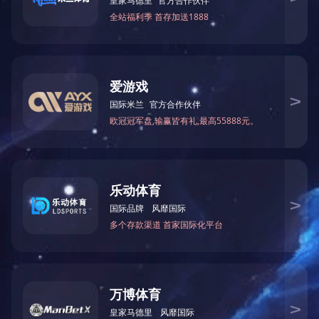
|
登录入口
24小时服务热线：400-027-8558
销售热线：19945005587
邮箱：ch027@ch027.com
清空记录
|
关注我们