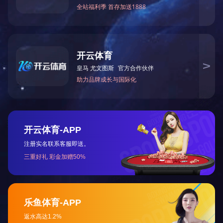
企业微信
微信公众号
|
导航链接入口
产品中心
服务范围
新闻中心
案例展示
关于我们
登录入口
鄂公网安备42018502007872号
©2025 武汉创恒世纪激光科技有限公司 版权所有
鄂ICP备2022002743号-1
中国·开云
|
c7网页版
|
新利·体育(中国)官方网站
|
乐竞官网
|
乐竟平台
|
德信平台
|
米