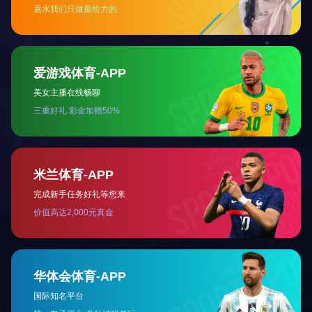
企业微信
微信公众号
|
导航链接入口
产品中心
服务范围
新闻中心
案例展示
关于我们
登录入口
鄂公网安备42018502007872号
©2025 武汉创恒世纪激光科技有限公司 版权所有