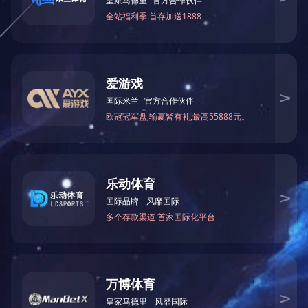
新利·体育(中国)官方网站：水
表壳激光焊接解决方案，助力
水表行业高效升级
2025-05-15
在水表制造领域，水表壳作为核心
部件之一，其焊接质量直接影响产
品的密封性、耐用性及安全性。随
水暖洁具行业
着智慧水务的快速发展，传...
|
关于我们
专注于为各行各业提供全系统激光加工设备及自动化产线的解决方
案，拥有超15000+㎡大型现代化的生产基地
武汉总部：湖北省武汉市东湖高新技术开发区光谷三路777号综
合保税区一号标准厂房1层
无锡工厂：江苏省无锡市江阴市临港科创园23-1
友情链接
：
Em-Smart官网