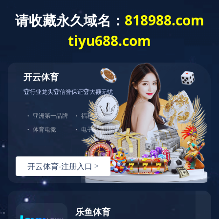
首页
分享到
产品中心
当前位置：
首页
>
案例展示
>
行业解决方案
>
家电行业
新浪微博
清
微信
案例展示
激光打标系列
空
记
百度贴吧
案例展示
录
服务支持
激光切割系列
行业解决方案
光纤激光打标机
豆瓣
取消
历
Products center
史
QQ好友
行业解决方案
清
记
关于创恒
激光焊接系列
客户案例
紫外线激光打标机
精密激光切割机
汽车行业激光智能解决方案
客户案例
空
录
创客说
记
录
新闻中心
激光智能生产线
创客说
走进创恒
CO2激光打标机
大幅激光切割机
新利·体育(中国)官方网站CX-CE-1500手持焊接机_激
轨道交通行业激光智能加工解决方案
历
史
登录入口
激光清洗系列
科技创恒
公司新闻
在线飞行激光打标机
管材激光切割机
新利·体育(中国)官方网站机械手臂激光焊接机
新能源电机定子铁芯激光焊接产线
水泵风机行业
记
录
激光加工服务
加入创恒
展会活动
CX-3D系列激光打标机
电机定转子铁芯单工位激光焊接机
新能源电机转子铁芯自动检测压铆产线
新利·体育(中国)官方网站清洗机
眼镜行业
家电行业激光焊
激光打标助力小
激光切割在家电