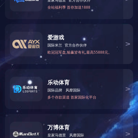
口
注我
接入口
专注于为各行各业提
供全系统激光加工设
们
24小时服务热
产
服
备及自动化产线的解
线：400-
品
务
027-8558
决方案，拥有超
中
范
15000+㎡大型现代化
心
围
企业
微信
销售热线：
微信
公众
的生产基地
1994500558
新
案
号
武汉总部：湖北
7
闻
例
省武汉市东湖高新技
中
展
术开发区光谷三路
邮箱：
心
示
777号综合保税区一
ch027@ch02
号标准厂房1层
7.com
关
登
无锡工厂：江苏
于
录
省无锡市江阴市临港
我
入
清空
科创园23-1
们
口
记录
友情链接
：
Em-
历史
记录
Smart官网
取消
鄂公网安备42018502007872号
清空