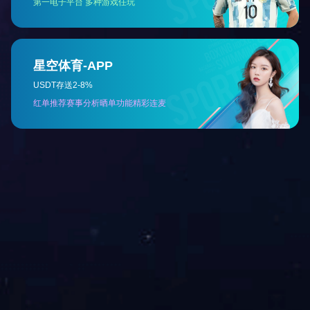
邮箱：ch027@ch027.com
清空记录
|
关注我们
企业微信
微信公众号