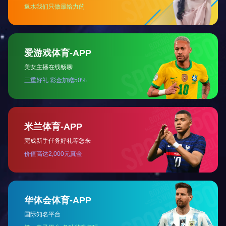
|
关于我们
专注于为各行各业提供全系统激光加工设备及自动化产线的解决方
案，拥有超15000+㎡大型现代化的生产基地
武汉总部：湖北省武汉市东湖高新技术开发区光谷三路777号综
合保税区一号标准厂房1层
无锡工厂：江苏省无锡市江阴市临港科创园23-1
友情链接
：
Em-Smart官网
|
登录入口
24小时服务热线：400-027-8558
销售热线：19945005587