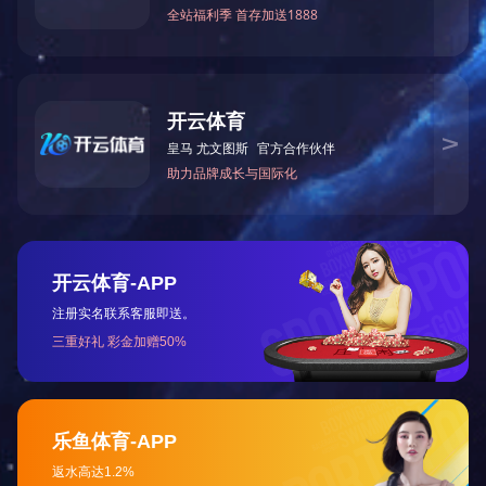
相关推荐
Related to recommend
|
关于我们
专注于为各行各业提供全系统激光加工设备及自动化产线的解决方
案，拥有超15000+㎡大型现代化的生产基地
武汉总部：湖北省武汉市东湖高新技术开发区光谷三路777号综
合保税区一号标准厂房1层
无锡工厂：江苏省无锡市江阴市临港科创园23-1
友情链接
：
Em-Smart官网