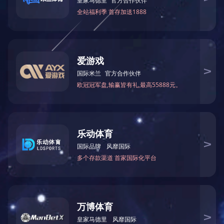
上一篇:
《创客说》——新利·体育(中国)官方网站电机铁芯自
动化产线解决方案
下一篇:
新能源汽车电机定子铁心焊接检测线