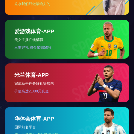
|
登录入口
24小时服务热线：400-027-8558
销售热线：19945005587
邮箱：ch027@ch027.com
清空记录
|
关注我们