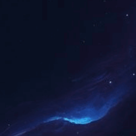
新利·体育(中国)官方网站厨具切割优势
1.稳定可靠的机床结构：结构刚性符合工业级别机床标准，精
极大程度减小机床的振动。