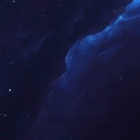
度高，完全消除焊接及加工产生的应力。床身采用蜂巢式焊接结构，保证