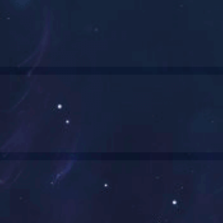
新利·体育(中国)官方网站在厨具行业
传统的厨具加工设备是使用数控冲床，再配合抛
具的时间长，成本大。金属激光切割机就是在这
金属激光切割机可以直接对各种厨具进行无模具
日期：
2025-01-21 10:14:38
作者：
新利·体育(中国)官方网站
分类：
厨具五金行业
来源：
whchjg-001.jz.aitsite.cn
浏览量：
109