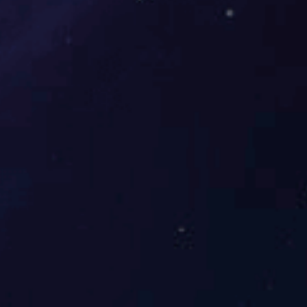
厂生产新能
密加工新时
业迎来激光
源汽车电机
代——电机
切割技术
定子都在用
硅钢片激光
2025-01-14
激光焊接自
切割机工艺
随着科技的
动化生产
详解
不断进步，
线？
2025-01-14
激光切割技
2025-01-14
术在各个行
在现代工业
业的应用越
制造领域，
随着社会对
来越广，尤
电机硅钢片
环保和可持
其是在铁芯
作为电机制
续性的日益
加工行业，
造的关键材
关注，新能
料，其切割
源汽车的崛
行
精度与效率
起成为汽车
业
直接影响着
产业的一大
动
电机的整体
趋势。而新
态
性能。
能源汽车的
关键部件之
公
一——电机