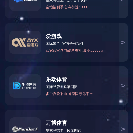
<
>
滑动查看下一张图片
最后 1 天，核心展品全在线
别觉得收官日没看头！新利·体育(中国)官方网站的 “王牌展
品” 全都在现场等你体验：
✅ 适配多行业的
激光打标样品
，金属、塑料等材质都能精准
标记；
✅ 适用于汽车、电子领域的
激光焊接样品
，焊缝细腻、热影
响区小；