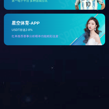
|
关注我们
企业微信
微信公众号
|
导航链接入口