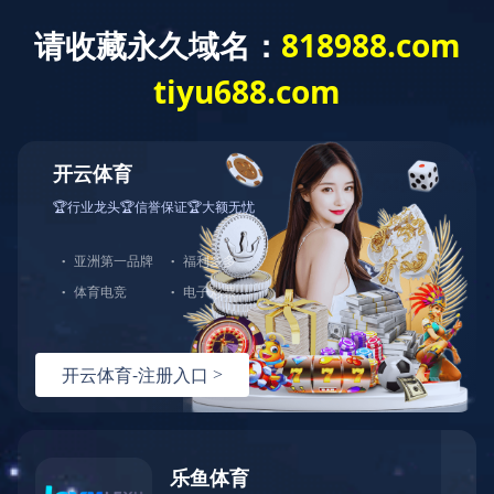
取消
取消
首页
历史记录
清空记录
分享到
产品中心
新浪微博
微信
案例展示
激光打标系列
百度贴吧
服务支持
激光切割系列
行业解决方案
光纤激光打标机
豆瓣
QQ好友
关于创恒
激光焊接系列
客户案例
紫外线激光打标机
精密激光切割机
汽车行业激光智能解决方案
新闻中心
激光智能生产线
创客说
走进创恒
CO2激光打标机
大幅激光切割机
新利·体育(中国)官方网站CX-CE-1500手持焊接机_激
轨道交通行业激光智能加工解决方案
登录入口
激光清洗系列
科技创恒
公司新闻
在线飞行激光打标机
管材激光切割机
新利·体育(中国)官方网站机械手臂激光焊接机
新能源电机定子铁芯激光焊接产线
水泵风机行业
激光加工服务
加入创恒
展会活动
CX-3D系列激光打标机
电机定转子铁芯单工位激光焊接机
新能源电机转子铁芯自动检测压铆产线
新利·体育(中国)官方网站清洗机
眼镜行业