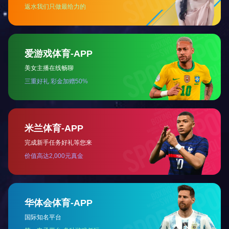
专注于为各行各业提供全系统激光加工设备及自动化产线的解决方
案，拥有超15000+㎡大型现代化的生产基地
武汉总部：湖北省武汉市东湖高新技术开发区光谷三路777号综
合保税区一号标准厂房1层
无锡工厂：江苏省无锡市江阴市临港科创园23-1
友情链接
：
Em-Smart官网
|
登录入口
24小时服务热线：400-027-8558
销售热线：19945005587
邮箱：ch027@ch027.com
清空记录